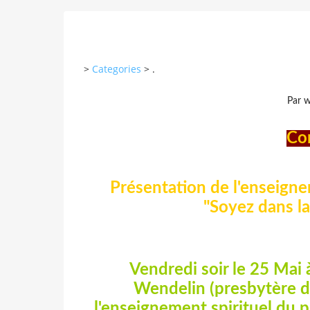
>
Categories
>
.
Par w
Co
Présentation de l'enseigne
"Soyez dans la 
Vendredi soir le 25 Mai 
Wendelin (presbytère d
l'enseignement spirituel du p