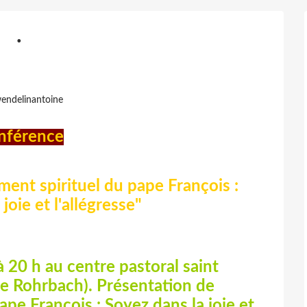
.
endelinantoine
nférence
ment spirituel du pape François :
joie et l'allégresse"
à 20 h au centre pastoral saint
e Rohrbach). Présentation de
ape François : Soyez dans la joie et