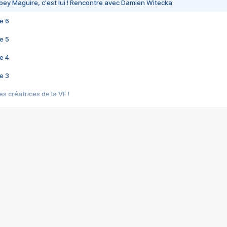
bey Maguire, c'est lui ! Rencontre avec Damien Witecka
e 6
e 5
e 4
e 3
s créatrices de la VF !
e 2
e 1
e Mektoub My Love arrive enfin ! Rencontre avec Shaïn Boumedine et Sal
i : après Toni en famille
elle réalise le bouleversant Dites lui que je l'aime
ais ! Rencontre autour de Vie privée de Rebecca Zlotowski
 de Marguerite, Grave... Rencontre avec Ella Rumpf