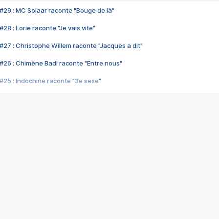
#29 : MC Solaar raconte "Bouge de là"
28 : Lorie raconte "Je vais vite"
#27 : Christophe Willem raconte "Jacques a dit"
#26 : Chimène Badi raconte "Entre nous"
#25 : Indochine raconte "3e sexe"
#24 : Zaho raconte "C'est chelou"
#23 : Patrick Bruel raconte "Au café des délices"
#22 : Kyo raconte "Le chemin"
#21 : Nolwenn Leroy raconte "Cassé"
#20 : Patrick Hernandez raconte "Born to be alive"
#19 : Lorie raconte "Près de moi"
#18 : Michael Jones raconte "A nos actes manqués" (avec Jean-Jacque