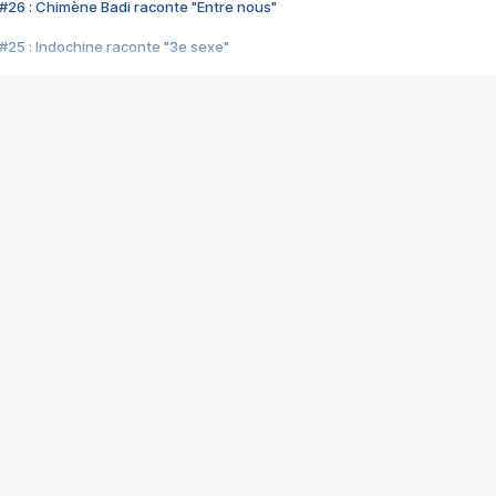
#26 : Chimène Badi raconte "Entre nous"
#25 : Indochine raconte "3e sexe"
#24 : Zaho raconte "C'est chelou"
#23 : Patrick Bruel raconte "Au café des délices"
#22 : Kyo raconte "Le chemin"
#21 : Nolwenn Leroy raconte "Cassé"
#20 : Patrick Hernandez raconte "Born to be alive"
#19 : Lorie raconte "Près de moi"
#18 : Michael Jones raconte "A nos actes manqués" (avec Jean-Jacque
#17 : Khaled raconte "Aïcha"
#16 : Corneille raconte "Parce qu'on vient de loin"
#15 : Indochine raconte "L'aventurier"
14 : Lorie raconte "Sur un air latino"