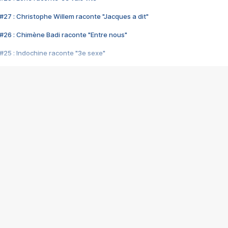
#27 : Christophe Willem raconte "Jacques a dit"
#26 : Chimène Badi raconte "Entre nous"
#25 : Indochine raconte "3e sexe"
#24 : Zaho raconte "C'est chelou"
#23 : Patrick Bruel raconte "Au café des délices"
#22 : Kyo raconte "Le chemin"
#21 : Nolwenn Leroy raconte "Cassé"
#20 : Patrick Hernandez raconte "Born to be alive"
#19 : Lorie raconte "Près de moi"
#18 : Michael Jones raconte "A nos actes manqués" (avec Jean-Jacque
#17 : Khaled raconte "Aïcha"
#16 : Corneille raconte "Parce qu'on vient de loin"