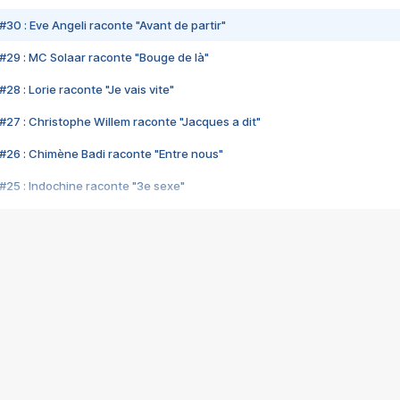
#30 : Eve Angeli raconte "Avant de partir"
#29 : MC Solaar raconte "Bouge de là"
28 : Lorie raconte "Je vais vite"
#27 : Christophe Willem raconte "Jacques a dit"
#26 : Chimène Badi raconte "Entre nous"
#25 : Indochine raconte "3e sexe"
#24 : Zaho raconte "C'est chelou"
#23 : Patrick Bruel raconte "Au café des délices"
#22 : Kyo raconte "Le chemin"
#21 : Nolwenn Leroy raconte "Cassé"
#20 : Patrick Hernandez raconte "Born to be alive"
#19 : Lorie raconte "Près de moi"