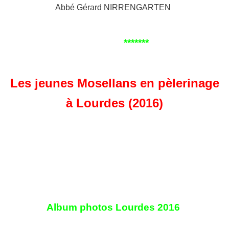
Abbé Gérard NIRRENGARTEN
*******
Les jeunes Mosellans en pèlerinage
à Lourdes (2016)
Environ 300 jeunes Mosellans sont en pèlerinage à
Lourdes. Arrivés le 4 avril 2016 au matin dans la Cité
mariale, ils ont déjà franchi la Porte sainte qui se
trouve dans le Sanctuaire, participé à la messe
d'ouverture dans la Basilique du Rosaire et prié à la
Grotte en nocturne.
Album photos Lourdes 2016
( Jeunes
Cathos 57)